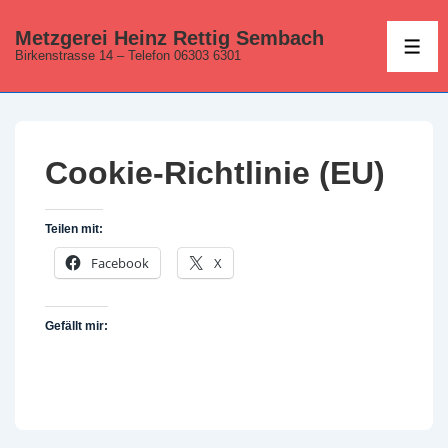
↓
Metzgerei Heinz Rettig Sembach
Zum
ME
Birkenstrasse 14 – Telefon 06303 6301
Inhalt
Cookie-Richtlinie (EU)
Teilen mit:
Facebook
X
Gefällt mir: