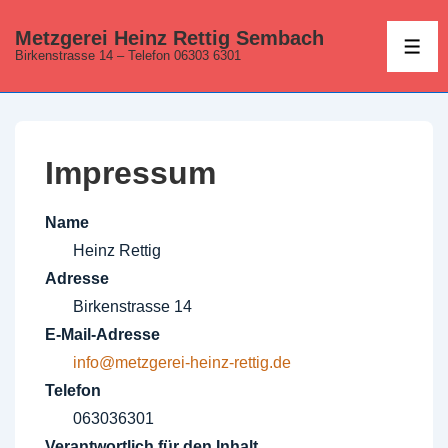
↓
Metzgerei Heinz Rettig Sembach
Zum
ME
Birkenstrasse 14 – Telefon 06303 6301
Inhalt
Impressum
Name
Heinz Rettig
Adresse
Birkenstrasse 14
E-Mail-Adresse
info@metzgerei-heinz-rettig.de
Telefon
063036301
Verantwortlich für den Inhalt